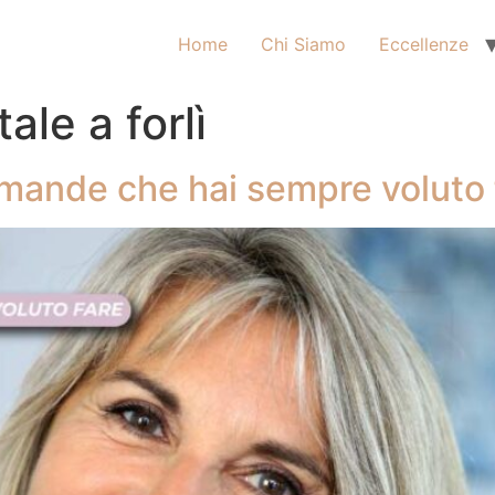
Home
Chi Siamo
Eccellenze
ale a forlì
omande che hai sempre voluto 