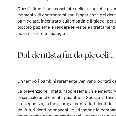
Quest’ultimo è ben cosciente delle dinamiche psico
momento di confrontarsi con l’esperienza del dent
particolare, incentrato sull’empatia e il gioco, per 
piccolo paziente e rendere le visite e i trattament
possa sentire a suo agio.
Dal dentista fin da piccoli
Un tempo i bambini raramente venivano portati da
La prevenzione, infatti, rappresenta un elemento 
essenziale anche in età pediatrica. Spesso si tende
conseguenza, la loro cura; al contrario i denti dec
dei futuri denti permanenti, guidandone la compars
dolori anche acuti, minando così il benessere e la