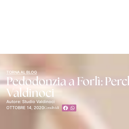
TORNA AL BLOG
Pedodonzia a Forlì: Perc
Valdinoci
Autore: Studio Valdinoci
OTTOBRE 14, 2020
Condividi